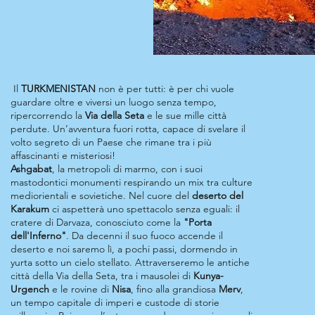
Il
TURKMENISTAN
non è per tutti: è per chi vuole
guardare oltre e viversi un luogo senza tempo,
ripercorrendo la
Via della Seta
e le sue mille città
perdute. Un’avventura fuori rotta, capace di svelare il
volto segreto di un Paese che rimane tra i più
affascinanti e misteriosi!
Ashgabat
, la metropoli di marmo, con i suoi
mastodontici monumenti respirando un mix tra culture
mediorientali e sovietiche. Nel cuore del
deserto del
Karakum
ci aspetterà uno spettacolo senza eguali: il
cratere di Darvaza, conosciuto come la
"Porta
dell'Inferno"
. Da decenni il suo fuoco accende il
deserto e noi saremo lì, a pochi passi, dormendo in
yurta sotto un cielo stellato. Attraverseremo le antiche
città della Via della Seta, tra i mausolei di
Kunya-
Urgench
e le rovine di
Nisa
, fino alla grandiosa
Merv
,
un tempo capitale di imperi e custode di storie