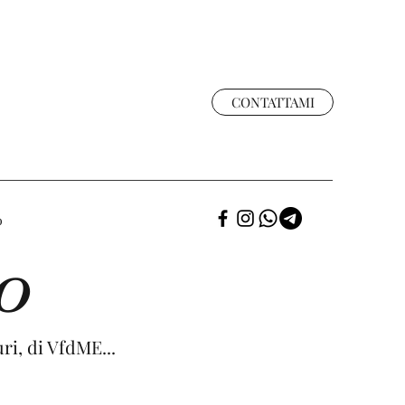
CONTATTAMI
o
PO
ri, di VfdME...