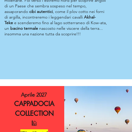
millenarie. Poi verso l’estremo nord per scoprire angoli
di un Paese che sembra sospeso nel tempo,
assaporando
cibi autentici
, come il plov cotto nei forni
di argilla, incontreremo i leggendari cavalli
Akhal-
Teke
e scenderemo fino al lago sotterraneo di Kow-ata,
un
bacino termale
nascosto nelle viscere della terra...
insomma una nazione tutta da scoprire!!!
Aprile 2027
CAPPADOCIA
COLLECTION
🕌​​