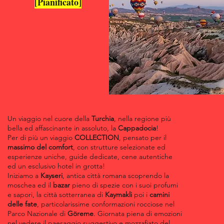
[Pianificato
]
Un viaggio nel cuore della
Turchia
, nella regione più
bella ed affascinante in assoluto, la
Cappadocia
!
Per di più un viaggio
COLLECTION
, pensato per il
massimo del comfort
, con strutture selezionate ed
esperienze uniche, guide dedicate, cene autentiche
ed un esclusivo hotel in grotta!
Iniziamo a
Kayseri
, antica città romana scoprendo la
moschea ed il
bazar
pieno di spezie con i suoi profumi
e sapori, la città sotterranea di
Kaymakli
poi i
camini
delle fate
, particolarissime conformazioni rocciose nel
Parco Nazionale di
Göreme
. Giornata piena di emozioni
nel vedere il paesaggio suggestivo e mozzafiato del