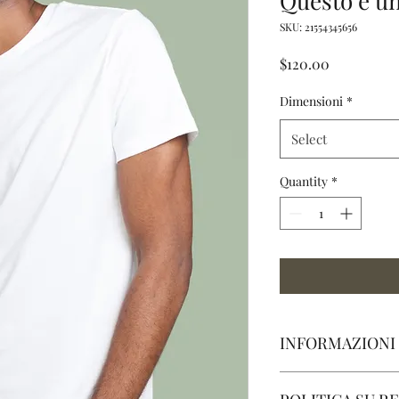
Questo è u
SKU: 21554345656
Price
$120.00
Dimensioni
*
Select
Quantity
*
INFORMAZIONI
Questi sono i dettagli